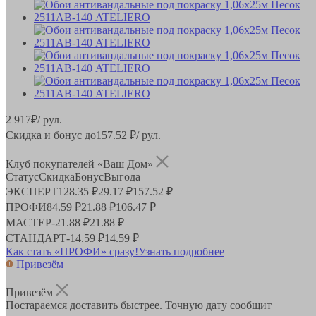
2 917
₽
/ рул.
Скидка и бонус до
157.52
₽/ рул.
Клуб покупателей «Ваш Дом»
Статус
Скидка
Бонус
Выгода
ЭКСПЕРТ
128.35 ₽
29.17 ₽
157.52 ₽
ПРОФИ
84.59 ₽
21.88 ₽
106.47 ₽
МАСТЕР
-
21.88 ₽
21.88 ₽
СТАНДАРТ
-
14.59 ₽
14.59 ₽
Как стать «ПРОФИ» сразу!
Узнать подробнее
Привезём
Привезём
Постараемся доставить быстрее. Точную дату сообщит