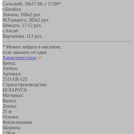
Сальский, 28a
17.08, с 17:00*
г.Батайск
Ленина, 168а
2 рул.
М.Горького, 285е
2 рул.
Шмидта, 17/1
2 рул.
г.Аксай
Вартанова, 11
3 рул.
* Можно забрать в магазине,
если заказать сегодня
Характеристики
Бренд:
Ateliero
Артикул:
2511АВ-125
Страна производства:
БЕЛАРУСЬ
Материал:
Винил
Длина:
25 м
Основа:
Флизелиновая
Ширина:
1,06 м