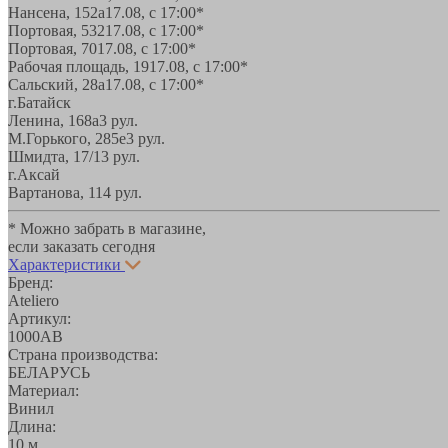
Нансена, 152а
17.08, с 17:00*
Портовая, 532
17.08, с 17:00*
Портовая, 70
17.08, с 17:00*
Рабочая площадь, 19
17.08, с 17:00*
Сальский, 28a
17.08, с 17:00*
г.Батайск
Ленина, 168а
3 рул.
М.Горького, 285е
3 рул.
Шмидта, 17/1
3 рул.
г.Аксай
Вартанова, 11
4 рул.
* Можно забрать в магазине,
если заказать сегодня
Характеристики
Бренд:
Ateliero
Артикул:
1000АВ
Страна производства:
БЕЛАРУСЬ
Материал:
Винил
Длина:
10 м