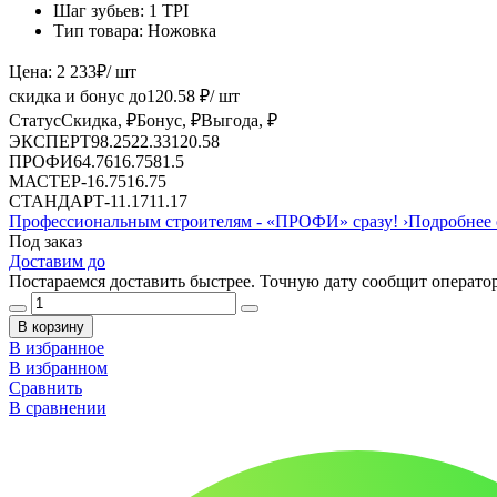
Шаг зубьев:
1 TPI
Тип товара:
Ножовка
Цена:
2 233
₽
/ шт
скидка и бонус до
120.58
₽/ шт
Статус
Скидка, ₽
Бонус, ₽
Выгода, ₽
ЭКСПЕРТ
98.25
22.33
120.58
ПРОФИ
64.76
16.75
81.5
МАСТЕР
-
16.75
16.75
СТАНДАРТ
-
11.17
11.17
Профессиональным строителям -
«ПРОФИ»
сразу!
›
Подробнее 
Под заказ
Доставим до
Постараемся доставить быстрее. Точную дату сообщит оператор
В корзину
В избранное
В избранном
Сравнить
В сравнении