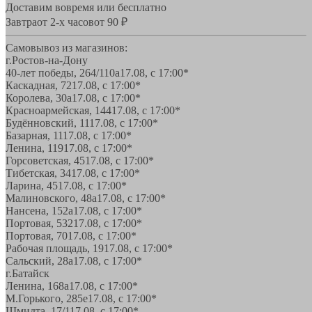
Доставим вовремя или бесплатно
Завтра
от 2-х часов
от 90 ₽
Самовывоз из магазинов:
г.Ростов-на-Дону
40-лет победы, 264/110а
17.08, с 17:00*
Каскадная, 72
17.08, с 17:00*
Королева, 30а
17.08, с 17:00*
Красноармейская, 144
17.08, с 17:00*
Будённовский, 11
17.08, с 17:00*
Базарная, 11
17.08, с 17:00*
Ленина, 119
17.08, с 17:00*
Горсоветская, 45
17.08, с 17:00*
Тибетская, 34
17.08, с 17:00*
Ларина, 45
17.08, с 17:00*
Малиновского, 48а
17.08, с 17:00*
Нансена, 152а
17.08, с 17:00*
Портовая, 532
17.08, с 17:00*
Портовая, 70
17.08, с 17:00*
Рабочая площадь, 19
17.08, с 17:00*
Сальский, 28a
17.08, с 17:00*
г.Батайск
Ленина, 168а
17.08, с 17:00*
М.Горького, 285е
17.08, с 17:00*
Шмидта, 17/1
17.08, с 17:00*