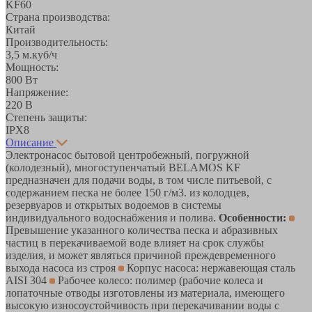
KF60
Страна производства:
Китай
Производительность:
3,5 м.куб/ч
Мощность:
800 Вт
Напряжение:
220 В
Степень защиты:
IPX8
Описание
Электронасос бытовой центробежный, погружной
(колодезный), многоступенчатый BELAMOS KF
предназначен для подачи воды, в том числе питьевой, с
содержанием песка не более 150 г/м3. из колодцев,
резервуаров и открытых водоемов в системы
индивидуального водоснабжения и полива.
Особенности:
Превышение указанного количества песка и абразивных
частиц в перекачиваемой воде влияет на срок службы
изделия, и может являться причиной преждевременного
выхода насоса из строя
Корпус насоса: нержавеющая сталь
AISI 304
Рабочее колесо: полимер (рабочие колеса и
лопаточные отводы изготовлены из материала, имеющего
высокую износоустойчивость при перекачивании воды с