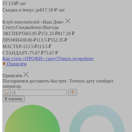
15 133
₽
/ шт
Скидка и бонус до
817.18
₽/ шт
Клуб покупателей «Ваш Дом»
Статус
Скидка
Бонус
Выгода
ЭКСПЕРТ
665.85 ₽
151.33 ₽
817.18 ₽
ПРОФИ
438.86 ₽
113.5 ₽
552.35 ₽
МАСТЕР
-
113.5 ₽
113.5 ₽
СТАНДАРТ
-
75.67 ₽
75.67 ₽
Как стать «ПРОФИ» сразу!
Узнать подробнее
Привезём
Привезём
Постараемся доставить быстрее. Точную дату сообщит
оператор.
В корзину