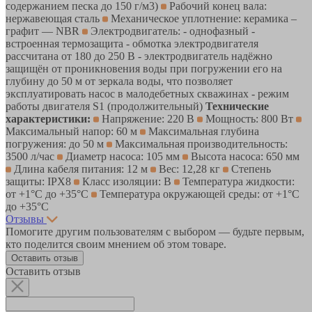
содержанием песка до 150 г/м3)
Рабочий конец вала:
нержавеющая сталь
Механическое уплотнение: керамика –
графит — NBR
Электродвигатель: - однофазный -
встроенная термозащита - обмотка электродвигателя
рассчитана от 180 до 250 В - электродвигатель надёжно
защищён от проникновения воды при погружении его на
глубину до 50 м от зеркала воды, что позволяет
эксплуатировать насос в малодебетных скважинах - режим
работы двигателя S1 (продолжительный)
Технические
характеристики:
Напряжение: 220 В
Мощность: 800 Вт
Максимальный напор: 60 м
Максимальная глубина
погружения: до 50 м
Максимальная производительность:
3500 л/час
Диаметр насоса: 105 мм
Высота насоса: 650 мм
Длина кабеля питания: 12 м
Вес: 12,28 кг
Степень
защиты: IPX8
Класс изоляции: B
Температура жидкости:
от +1°С до +35°С
Температура окружающей среды: от +1°С
до +35°С
Отзывы
Помогите другим пользователям с выбором — будьте первым,
кто поделится своим мнением об этом товаре.
Оставить отзыв
Оставить отзыв