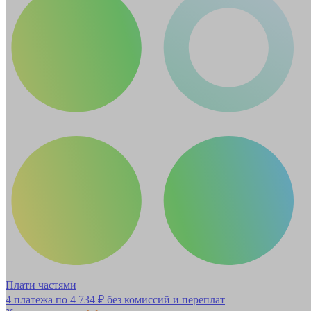
Плати частями
4 платежа по
4 734 ₽
без комиссий и переплат