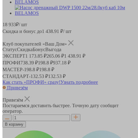
18 933
₽
/ шт
Скидка и бонус до
1 438.91
₽/ шт
Клуб покупателей «Ваш Дом»
Статус
Скидка
Бонус
Выгода
ЭКСПЕРТ
1 173.85 ₽
265.06 ₽
1 438.91 ₽
ПРОФИ
738.39 ₽
198.8 ₽
937.18 ₽
МАСТЕР
-
198.8 ₽
198.8 ₽
СТАНДАРТ
-
132.53 ₽
132.53 ₽
Как стать «ПРОФИ» сразу!
Узнать подробнее
Привезём
Привезём
Постараемся доставить быстрее. Точную дату сообщит
оператор.
В корзину