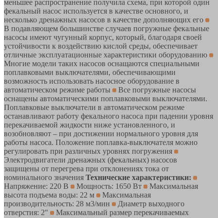
меньшее распространение получила схема, при которой один
фекальный насос используется в качестве основного, и
несколько дренажных насосов в качестве дополняющих его
В подавляющем большинстве случаев погружные фекальные
насосы имеют чугунный корпус, который, благодаря своей
устойчивости к воздействию кислой среды, обеспечивает
отличные эксплуатационные характеристики оборудованию
Многие модели таких насосов оснащаются специальными
поплавковыми выключателями, обеспечивающими
возможность использовать насосное оборудование в
автоматическом режиме работы
Все погружные насосы
оснащены автоматическими поплавковыми выключателями.
Поплавковые выключатели в автоматическом режиме
останавливают работу фекального насоса при падении уровня
перекачиваемой жидкости ниже установленного, и
возобновляют – при достижении нормального уровня для
работы насоса. Положение поплавка-выключателя можно
регулировать при различных уровнях погружения
Электродвигатели дренажных (фекальных) насосов
защищены от перегрева при отклонениях тока от
номинального значения
Технические характеристики:
Напряжение: 220 В
Мощность: 1650 Вт
Максимальная
высота подъема воды: 22 м
Максимальная
производительность: 28 м3/мин
Диаметр выходного
отверстия: 2"
Максимальный размер перекачиваемых