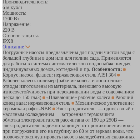
Производительность:
6 м.куб/ч
Мощность:
1700 Вт
Напряжение:
220 В
Степень защиты:
IPX8
Описание
Погружные насосы предназначены для подачи чистой воды с
большой глубины в дом или для полива сада. Применяются
для работы в системах автоматического водоснабжения дач,
индивидуальных домов, коттеджей и пр.
Особенности:
Корпус насоса, фланец: нержавеющая сталь AISI 304
Рабочее колесо: полимер (рабочие колёса и лопаточные
отводы изготовлены из материала, имеющего высокую
износоустойчивость при перекачивании воды с содержанием
песка до 150 г/м3)
«Плавающие» рабочие колёса
Рабочий
конец вала: нержавеющая сталь
Механическое уплотнение:
керамика-графит-NBR
Электродвигатель: — однофазный с
масляным охлаждением — встроенная термозащита —
обмотка электродвигателя рассчитана от 180 до 250В —
электродвигатель надёжно защищён от проникновения воды
при погружении его на глубину до 80 м от зеркала воды, что
позволяет эксплуатировать насос в малодебитных скважинах