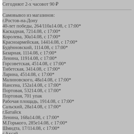
Сегодня
от 2-х часов
от 90 ₽
Самовывоз из магазинов:
г.Ростов-на-Дону
40-лет победы, 264/110а
14.08, с 17:00*
Каскадная, 72
14.08, с 17:00*
Королева, 30а
14.08, с 17:00*
Красноармейская, 144
14.08, с 17:00*
Будённовский, 11
14.08, с 17:00*
Базарная, 11
14.08, с 17:00*
Ленина, 119
14.08, с 17:00*
Горсоветская, 45
14.08, с 17:00*
Тибетская, 34
14.08, с 17:00*
Ларина, 45
14.08, с 17:00*
Малиновского, 48а
14.08, с 17:00*
Нансена, 152а
14.08, с 17:00*
Портовая, 532
14.08, с 17:00*
Портовая, 70
1 упак
Рабочая площадь, 19
14.08, с 17:00*
Сальский, 28a
14.08, с 17:00*
г.Батайск
Ленина, 168а
14.08, с 17:00*
М.Горького, 285е
14.08, с 17:00*
Шмидта, 17/1
14.08, с 17:00*
г.Аксай