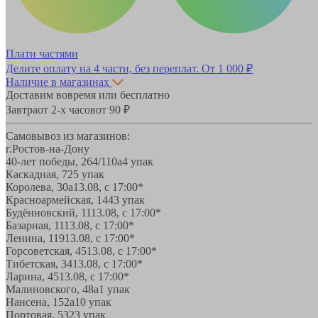
Плати частями
Делите оплату на 4 части, без переплат.
От 1 000 ₽
Наличие в магазинах
Доставим вовремя или бесплатно
Завтра
от 2-х часов
от 90 ₽
Самовывоз из магазинов:
г.Ростов-на-Дону
40-лет победы, 264/110а
4 упак
Каскадная, 72
5 упак
Королева, 30а
13.08, с 17:00*
Красноармейская, 144
3 упак
Будённовский, 11
13.08, с 17:00*
Базарная, 11
13.08, с 17:00*
Ленина, 119
13.08, с 17:00*
Горсоветская, 45
13.08, с 17:00*
Тибетская, 34
13.08, с 17:00*
Ларина, 45
13.08, с 17:00*
Малиновского, 48а
1 упак
Нансена, 152а
10 упак
Портовая, 532
3 упак