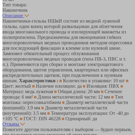
Тип товара:
Наконечник
Описание
Наконечники-гильзы НШвИ состоят из медной луженой
гильзы, один конец которой развальцован для облегчения
ввода многожильного провода и изолирующей манжеты из
полипропилена. Предназначены для оконцевания гибких
многопроволочных медных проводников методом опрессовки
для последующей фиксации в клемме или нулевой шине.
Заменяют обязательный процесс облуживания
многопроволочных медных проводов (типа ПВ-3, ПВС и т.
п.). Применяются при сборке и монтаже электрощитового
оборудования, щитов управления, квартирных или офисных
распределительных щитков, при подключении к нулевым
шинам.
Характеристики :
Количество в упаковке: 10 шт
Цвет: желтый
Наличие изоляции: да
Изоляция: ПВХ
Материал: медь луженая
Общая длина: 20 мм
Сечение
провода: 6 мм²
Длина металлической части: 12 мм
Тип
монтажа: опрессовка/обжим
Диаметр металлической части
(внешний): 3.9 мм
Диаметр металлической части
(внутренний): 3.5 мм
Температура эксплуатации: От -40 до
+105 °С
ГОСТ: DIN 46228
Одинарный: да
Отзывы
Помогите другим пользователям с выбором — будьте первым,
кто поделится своим мнением об этом товаре.