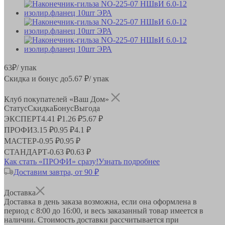
63
₽
/ упак
Скидка и бонус до
5.67
₽/ упак
Клуб покупателей «Ваш Дом»
Статус
Скидка
Бонус
Выгода
ЭКСПЕРТ
4.41 ₽
1.26 ₽
5.67 ₽
ПРОФИ
3.15 ₽
0.95 ₽
4.1 ₽
МАСТЕР
-
0.95 ₽
0.95 ₽
СТАНДАРТ
-
0.63 ₽
0.63 ₽
Как стать «ПРОФИ» сразу!
Узнать подробнее
Доставим завтра, от 90 ₽
Доставка
Доставка в день заказа возможна, если она оформлена в
период
с 8:00 до 16:00
, и весь заказанный товар имеется в
наличии. Стоимость доставки рассчитывается при