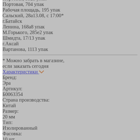
Портовая, 70
4 упак
Рабочая площадь, 19
5 упак
Сальский, 28a
13.08, с 17:00*
г.Батайск
Ленина, 168а
8 упак
М.Горького, 285е
2 упак
Шмидта, 17/1
3 упак
г.Аксай
Вартанова, 11
13 упак
* Можно забрать в магазине,
если заказать сегодня
Характеристики
Бренд:
Эра
Артикул:
Б0063354
Страна производства:
Китай
Размер:
20 мм
Тип:
Изолированный
Фасовка:
10 шт