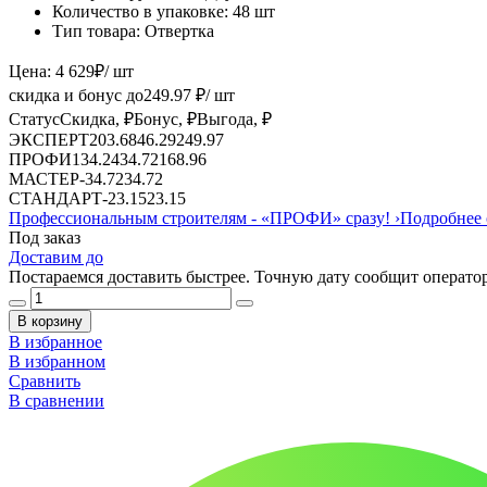
Количество в упаковке:
48 шт
Тип товара:
Отвертка
Цена:
4 629
₽
/ шт
скидка и бонус до
249.97
₽/ шт
Статус
Скидка, ₽
Бонус, ₽
Выгода, ₽
ЭКСПЕРТ
203.68
46.29
249.97
ПРОФИ
134.24
34.72
168.96
МАСТЕР
-
34.72
34.72
СТАНДАРТ
-
23.15
23.15
Профессиональным строителям -
«ПРОФИ»
сразу!
›
Подробнее 
Под заказ
Доставим до
Постараемся доставить быстрее. Точную дату сообщит оператор
В корзину
В избранное
В избранном
Сравнить
В сравнении