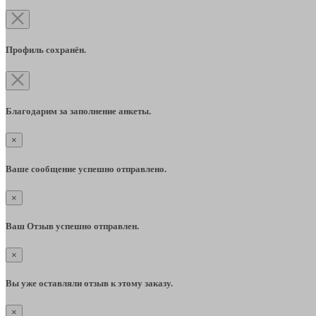
Профиль сохранён.
Благодарим за заполнение анкеты.
×
Ваше сообщение успешно отправлено.
×
Ваш Отзыв успешно отправлен.
×
Вы уже оставляли отзыв к этому заказу.
×