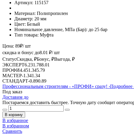
Артикул:
115157
Материал:
Полипропилен
Диаметр:
20 мм
Цвет:
Белый
Номинальное давление, МПа (Бар):
до 25 бар
Тип товара:
Муфта
Цена:
89
₽
/ шт
скидка и бонус до
8.01
₽/ шт
Статус
Скидка, ₽
Бонус, ₽
Выгода, ₽
ЭКСПЕРТ
6.23
1.78
8.01
ПРОФИ
4.45
1.34
5.79
МАСТЕР
-
1.34
1.34
СТАНДАРТ
-
0.89
0.89
Профессиональным строителям -
«ПРОФИ»
сразу!
›
Подробнее 
Под заказ
Доставим до
Постараемся доставить быстрее. Точную дату сообщит оператор
В корзину
В избранное
В избранном
Сравнить