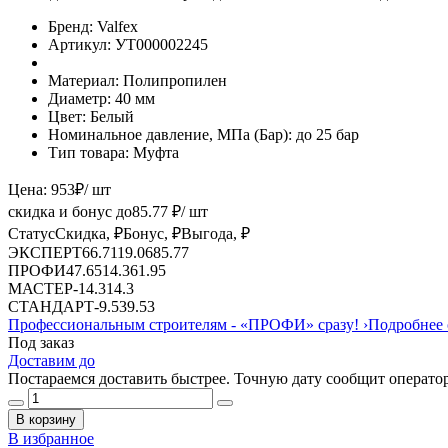
Бренд:
Valfex
Артикул:
УТ000002245
Материал:
Полипропилен
Диаметр:
40 мм
Цвет:
Белый
Номинальное давление, МПа (Бар):
до 25 бар
Тип товара:
Муфта
Цена:
953
₽
/ шт
скидка и бонус до
85.77
₽/ шт
Статус
Скидка, ₽
Бонус, ₽
Выгода, ₽
ЭКСПЕРТ
66.71
19.06
85.77
ПРОФИ
47.65
14.3
61.95
МАСТЕР
-
14.3
14.3
СТАНДАРТ
-
9.53
9.53
Профессиональным строителям -
«ПРОФИ»
сразу!
›
Подробнее 
Под заказ
Доставим до
Постараемся доставить быстрее. Точную дату сообщит оператор
В корзину
В избранное