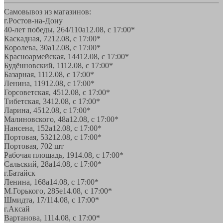
Самовывоз из магазинов:
г.Ростов-на-Дону
40-лет победы, 264/110а
12.08, с 17:00*
Каскадная, 72
12.08, с 17:00*
Королева, 30а
12.08, с 17:00*
Красноармейская, 144
12.08, с 17:00*
Будённовский, 11
12.08, с 17:00*
Базарная, 11
12.08, с 17:00*
Ленина, 119
12.08, с 17:00*
Горсоветская, 45
12.08, с 17:00*
Тибетская, 34
12.08, с 17:00*
Ларина, 45
12.08, с 17:00*
Малиновского, 48а
12.08, с 17:00*
Нансена, 152а
12.08, с 17:00*
Портовая, 532
12.08, с 17:00*
Портовая, 70
2 шт
Рабочая площадь, 19
14.08, с 17:00*
Сальский, 28a
14.08, с 17:00*
г.Батайск
Ленина, 168а
14.08, с 17:00*
М.Горького, 285е
14.08, с 17:00*
Шмидта, 17/1
14.08, с 17:00*
г.Аксай
Вартанова, 11
14.08, с 17:00*