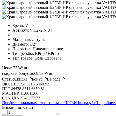
Бренд:
Valtec
Артикул:
VT.272.N.04
Материал:
Латунь
Диаметр:
1/2"
Покрытие:
Никелированное
Тип резьбы:
ВР(г) / НР(ш)
Тип товара:
Кран шаровый
Цена:
777
₽
/ шт
скидка и бонус до
69.93
₽/ шт
Статус
Скидка, ₽
Бонус, ₽
Выгода, ₽
ЭКСПЕРТ
54.39
15.54
69.93
ПРОФИ
38.85
11.66
50.51
МАСТЕР
-
11.66
11.66
СТАНДАРТ
-
7.77
7.77
Профессиональным строителям -
«ПРОФИ»
сразу!
›
Подробнее 
В наличии: 62 шт