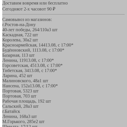
Доставим вовремя или бесплатно
Сегодня
от 2-х часов
от 90 ₽
Самовывоз из магазинов:
г.Ростов-на-Дону
40-лет победы, 264/110а
3 шт
Каскадная, 72
2 шт
Королева, 30а
2 шт
Красноармейская, 144
13.08, с 17:00*
Будённовский, 11
13.08, с 17:00*
Базарная, 11
3 шт
Ленина, 119
13.08, с 17:00*
Горсоветская, 45
13.08, с 17:00*
Тибетская, 34
13.08, с 17:00*
Ларина, 45
2 шт
Малиновского, 48а
1 шт
Нансена, 152а
13.08, с 17:00*
Портовая, 532
3 шт
Портовая, 70
3 шт
Рабочая площадь, 19
2 шт
Сальский, 28a
3 шт
г.Батайск
Ленина, 168а
3 шт
М.Горького, 285е
2 шт
Шмидта, 17/1
2 шт