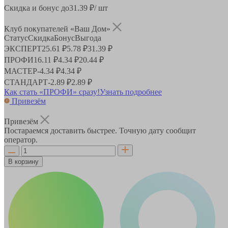
Скидка и бонус до
31.39
₽/ шт
Клуб покупателей «Ваш Дом»
Статус
Скидка
Бонус
Выгода
ЭКСПЕРТ
25.61 ₽
5.78 ₽
31.39 ₽
ПРОФИ
16.11 ₽
4.34 ₽
20.44 ₽
МАСТЕР
-
4.34 ₽
4.34 ₽
СТАНДАРТ
-
2.89 ₽
2.89 ₽
Как стать «ПРОФИ» сразу!
Узнать подробнее
Привезём
Привезём
Постараемся доставить быстрее. Точную дату сообщит
оператор.
В корзину