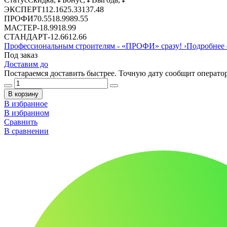
ЭКСПЕРТ
112.16
25.33
137.48
ПРОФИ
70.55
18.99
89.55
МАСТЕР
-
18.99
18.99
СТАНДАРТ
-
12.66
12.66
Профессиональным строителям -
«ПРОФИ»
сразу!
›
Подробнее 
Под заказ
Доставим до
Постараемся доставить быстрее. Точную дату сообщит оператор
В корзину
В избранное
В избранном
Сравнить
В сравнении