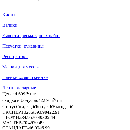
Кисти
Валики
Емкости для малярных работ
Перчатки, рукавицы
Респираторы
Мешки для мусора
Пленки хозяйственные
Ленты малярные
Цена:
4 699
₽
/ шт
скидка и бонус до
422.91
₽/ шт
Статус
Скидка, ₽
Бонус, ₽
Выгода, ₽
ЭКСПЕРТ
328.93
93.98
422.91
ПРОФИ
234.95
70.49
305.44
МАСТЕР
-
70.49
70.49
СТАНДАРТ
-
46.99
46.99