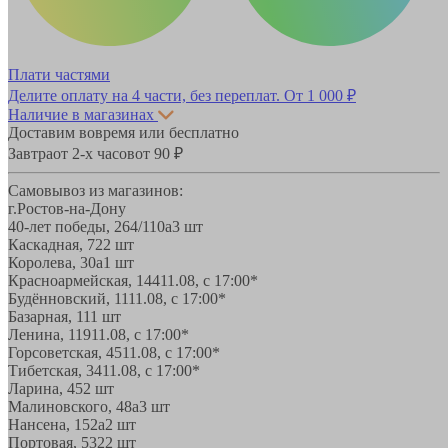
Плати частями
Делите оплату на 4 части, без переплат.
От 1 000 ₽
Наличие в магазинах
Доставим вовремя или бесплатно
Завтра
от 2-х часов
от 90 ₽
Самовывоз из магазинов:
г.Ростов-на-Дону
40-лет победы, 264/110а
3 шт
Каскадная, 72
2 шт
Королева, 30а
1 шт
Красноармейская, 144
11.08, с 17:00*
Будённовский, 11
11.08, с 17:00*
Базарная, 11
1 шт
Ленина, 119
11.08, с 17:00*
Горсоветская, 45
11.08, с 17:00*
Тибетская, 34
11.08, с 17:00*
Ларина, 45
2 шт
Малиновского, 48а
3 шт
Нансена, 152а
2 шт
Портовая, 532
2 шт