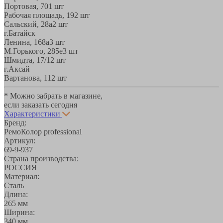
Портовая, 70
1 шт
Рабочая площадь, 19
2 шт
Сальский, 28a
2 шт
г.Батайск
Ленина, 168а
3 шт
М.Горького, 285е
3 шт
Шмидта, 17/1
2 шт
г.Аксай
Вартанова, 11
2 шт
* Можно забрать в магазине,
если заказать сегодня
Характеристики
Бренд:
РемоКолор professional
Артикул:
69-9-937
Страна производства:
РОССИЯ
Материал:
Сталь
Длина:
265 мм
Ширина:
340 мм