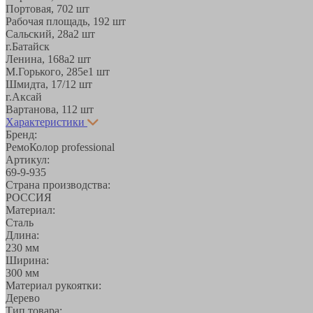
Портовая, 70
2 шт
Рабочая площадь, 19
2 шт
Сальский, 28a
2 шт
г.Батайск
Ленина, 168а
2 шт
М.Горького, 285е
1 шт
Шмидта, 17/1
2 шт
г.Аксай
Вартанова, 11
2 шт
Характеристики
Бренд:
РемоКолор professional
Артикул:
69-9-935
Страна производства:
РОССИЯ
Материал:
Сталь
Длина:
230 мм
Ширина:
300 мм
Материал рукоятки:
Дерево
Тип товара: