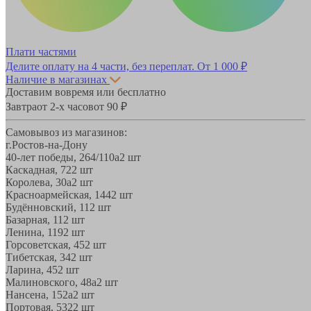
Плати частями
Делите оплату на 4 части, без переплат.
От 1 000 ₽
Наличие в магазинах
Доставим вовремя или бесплатно
Завтра
от 2-х часов
от 90 ₽
Самовывоз из магазинов:
г.Ростов-на-Дону
40-лет победы, 264/110а
2 шт
Каскадная, 72
2 шт
Королева, 30а
2 шт
Красноармейская, 144
2 шт
Будённовский, 11
2 шт
Базарная, 11
2 шт
Ленина, 119
2 шт
Горсоветская, 45
2 шт
Тибетская, 34
2 шт
Ларина, 45
2 шт
Малиновского, 48а
2 шт
Нансена, 152а
2 шт
Портовая, 532
2 шт