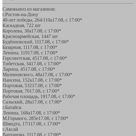
Самовывоз из магазинов:
г.Ростов-на-Дону
40-лет победы, 264/110а
17.08, с 17:00*
Каскадная, 72
2 шт
Королева, 30а
17.08, с 17:00*
Красноармейская, 144
7 шт
Будённовский, 11
17.08, с 17:00*
Базарная, 11
17.08, с 17:00*
Ленина, 119
17.08, с 17:00*
Горсоветская, 45
17.08, с 17:00*
Тибетская, 34
17.08, с 17:00*
Ларина, 45
17.08, с 17:00*
Малиновского, 48а
17.08, с 17:00*
Нансена, 152а
17.08, с 17:00*
Портовая, 532
17.08, с 17:00*
Портовая, 70
17.08, с 17:00*
Рабочая площадь, 19
17.08, с 17:00*
Сальский, 28a
17.08, с 17:00*
г.Батайск
Ленина, 168а
17.08, с 17:00*
М.Горького, 285е
17.08, с 17:00*
Шмидта, 17/1
17.08, с 17:00*
г.Аксай
Вартанова, 11
17.08, с 17:00*