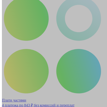
Плати частями
4 платежа по
843 ₽
без комиссий и переплат