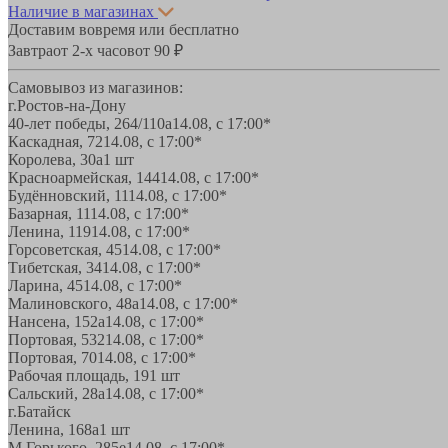
Наличие в магазинах
Доставим вовремя или бесплатно
Завтра
от 2-х часов
от 90 ₽
Самовывоз из магазинов:
г.Ростов-на-Дону
40-лет победы, 264/110а
14.08, с 17:00*
Каскадная, 72
14.08, с 17:00*
Королева, 30а
1 шт
Красноармейская, 144
14.08, с 17:00*
Будённовский, 11
14.08, с 17:00*
Базарная, 11
14.08, с 17:00*
Ленина, 119
14.08, с 17:00*
Горсоветская, 45
14.08, с 17:00*
Тибетская, 34
14.08, с 17:00*
Ларина, 45
14.08, с 17:00*
Малиновского, 48а
14.08, с 17:00*
Нансена, 152а
14.08, с 17:00*
Портовая, 532
14.08, с 17:00*
Портовая, 70
14.08, с 17:00*
Рабочая площадь, 19
1 шт
Сальский, 28a
14.08, с 17:00*
г.Батайск
Ленина, 168а
1 шт
М.Горького, 285е
14.08, с 17:00*