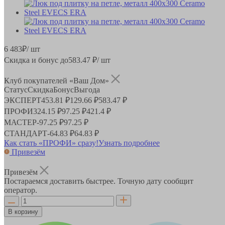
6 483
₽
/ шт
Скидка и бонус до
583.47
₽/ шт
Клуб покупателей «Ваш Дом»
Статус
Скидка
Бонус
Выгода
ЭКСПЕРТ
453.81 ₽
129.66 ₽
583.47 ₽
ПРОФИ
324.15 ₽
97.25 ₽
421.4 ₽
МАСТЕР
-
97.25 ₽
97.25 ₽
СТАНДАРТ
-
64.83 ₽
64.83 ₽
Как стать «ПРОФИ» сразу!
Узнать подробнее
Привезём
Привезём
Постараемся доставить быстрее. Точную дату сообщит
оператор.
В корзину