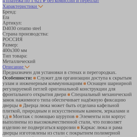
4 платежа по
1 621 ₽
без комиссий и переплат
Характеристики
Бренд:
Era
Артикул:
D4030 ceramo steel
Страна производства:
РОССИЯ
Размер:
400х300 мм
Тип товара:
Металлический
Описание
Предназначен для установки в стенах и перегородках.
Особенности:
Служит для организации доступа к скрытым
узлам и инженерным коммуникациям
Оснащен шарнирной
регулируемой петлей оригинальной конструкции для
фронтального открытия двери
Специальный механический
замок нажимного типа обеспечивает надёжную фиксацию
дверцы
Дверца люка может быть отделана кафельной
плиткой, природным и искусственным камнем, зеркалами и
т.д
Монтаж с помощью шурупов
Элементы или корпус
выполнены из высококачественной стали, что позволяет
изделию не подвергаться коррозии
Каркас люка и рама
дверцы изготовлены из стали с покрытием полимерной