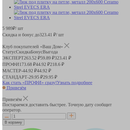
5 989
₽
/ шт
Скидка и бонус до
323.41
₽/ шт
Клуб покупателей «Ваш Дом»
Статус
Скидка
Бонус
Выгода
ЭКСПЕРТ
263.52 ₽
59.89 ₽
323.41 ₽
ПРОФИ
173.68 ₽
44.92 ₽
218.6 ₽
МАСТЕР
-
44.92 ₽
44.92 ₽
СТАНДАРТ
-
29.95 ₽
29.95 ₽
Как стать «ПРОФИ» сразу!
Узнать подробнее
Привезём
Привезём
Постараемся доставить быстрее. Точную дату сообщит
оператор.
В корзину