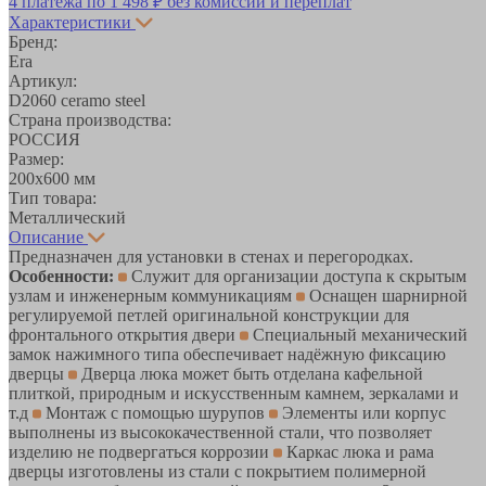
4 платежа по
1 498 ₽
без комиссий и переплат
Характеристики
Бренд:
Era
Артикул:
D2060 ceramo steel
Страна производства:
РОССИЯ
Размер:
200х600 мм
Тип товара:
Металлический
Описание
Предназначен для установки в стенах и перегородках.
Особенности:
Служит для организации доступа к скрытым
узлам и инженерным коммуникациям
Оснащен шарнирной
регулируемой петлей оригинальной конструкции для
фронтального открытия двери
Специальный механический
замок нажимного типа обеспечивает надёжную фиксацию
дверцы
Дверца люка может быть отделана кафельной
плиткой, природным и искусственным камнем, зеркалами и
т.д
Монтаж с помощью шурупов
Элементы или корпус
выполнены из высококачественной стали, что позволяет
изделию не подвергаться коррозии
Каркас люка и рама
дверцы изготовлены из стали с покрытием полимерной