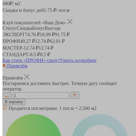
680
₽
/ м2
Скидка и бонус до
91.75
₽/ пог.м
Клуб покупателей «Ваш Дом»
Статус
Скидка
Бонус
Выгода
ЭКСПЕРТ
74.76 ₽
16.99 ₽
91.75 ₽
ПРОФИ
49.27 ₽
12.74 ₽
62.01 ₽
МАСТЕР
-
12.74 ₽
12.74 ₽
СТАНДАРТ
-
8.5 ₽
8.5 ₽
Как стать «ПРОФИ» сразу!
Узнать подробнее
Привезём
Привезём
Постараемся доставить быстрее. Точную дату сообщит
оператор.
В корзину
Продаётся пог.метрами:
1 пог.м = 2,500 м2