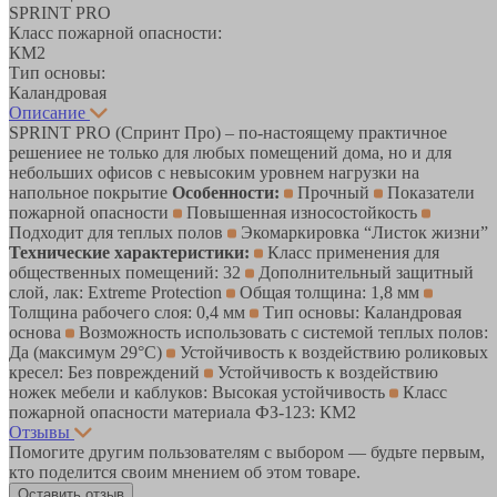
SPRINT PRO
Класс пожарной опасности:
КМ2
Тип основы:
Каландровая
Описание
SPRINT PRO (Спринт Про) – по-настоящему практичное
решениее не только для любых помещений дома, но и для
небольших офисов с невысоким уровнем нагрузки на
напольное покрытие
Особенности:
Прочный
Показатели
пожарной опасности
Повышенная износостойкость
Подходит для теплых полов
Экомаркировка “Листок жизни”
Технические характеристики:
Класс применения для
общественных помещений: 32
Дополнительный защитный
слой, лак: Extreme Protection
Общая толщина: 1,8 мм
Толщина рабочего слоя: 0,4 мм
Тип основы: Каландровая
основа
Возможность использовать с системой теплых полов:
Да (максимум 29°C)
Устойчивость к воздействию роликовых
кресел: Без повреждений
Устойчивость к воздействию
ножек мебели и каблуков: Высокая устойчивость
Класс
пожарной опасности материала ФЗ-123: КМ2
Отзывы
Помогите другим пользователям с выбором — будьте первым,
кто поделится своим мнением об этом товаре.
Оставить отзыв