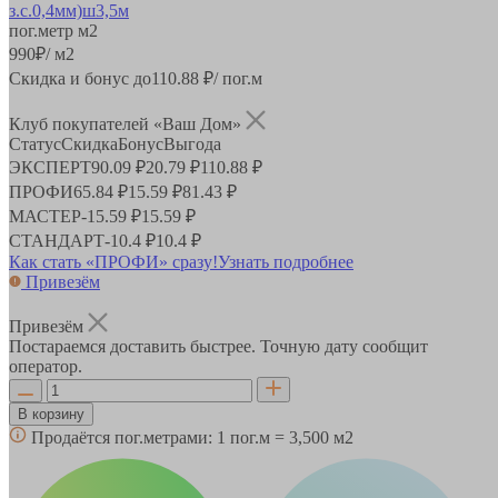
пог.метр
м2
990
₽
/ м2
Скидка и бонус до
110.88
₽/ пог.м
Клуб покупателей «Ваш Дом»
Статус
Скидка
Бонус
Выгода
ЭКСПЕРТ
90.09 ₽
20.79 ₽
110.88 ₽
ПРОФИ
65.84 ₽
15.59 ₽
81.43 ₽
МАСТЕР
-
15.59 ₽
15.59 ₽
СТАНДАРТ
-
10.4 ₽
10.4 ₽
Как стать «ПРОФИ» сразу!
Узнать подробнее
Привезём
Привезём
Постараемся доставить быстрее. Точную дату сообщит
оператор.
В корзину
Продаётся пог.метрами:
1 пог.м = 3,500 м2