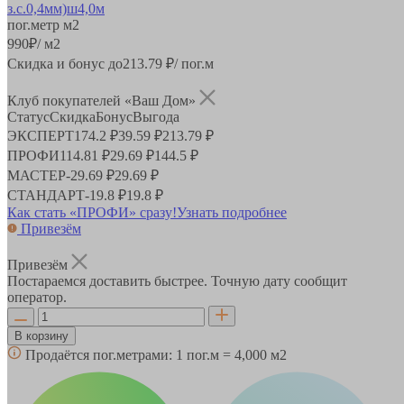
пог.метр
м2
990
₽
/ м2
Скидка и бонус до
213.79
₽/ пог.м
Клуб покупателей «Ваш Дом»
Статус
Скидка
Бонус
Выгода
ЭКСПЕРТ
174.2 ₽
39.59 ₽
213.79 ₽
ПРОФИ
114.81 ₽
29.69 ₽
144.5 ₽
МАСТЕР
-
29.69 ₽
29.69 ₽
СТАНДАРТ
-
19.8 ₽
19.8 ₽
Как стать «ПРОФИ» сразу!
Узнать подробнее
Привезём
Привезём
Постараемся доставить быстрее. Точную дату сообщит
оператор.
В корзину
Продаётся пог.метрами:
1 пог.м = 4,000 м2