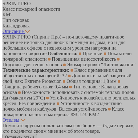
SPRINT PRO
Класс пожарной опасности:
КМ2
Тип основы:
Каландровая
Описание
SPRINT PRO (Спринт Про) – по-настоящему практичное
решениее не только для любых помещений дома, но и для
небольших офисов с невысоким уровнем нагрузки на
напольное покрытие
Особенности:
Прочный
Показатели
пожарной опасности
Повышенная износостойкость
Подходит для теплых полов
Экомаркировка “Листок жизни”
Технические характеристики:
Класс применения для
общественных помещений: 32
Дополнительный защитный
слой, лак: Extreme Protection
Общая толщина: 1,8 мм
Толщина рабочего слоя: 0,4 мм
Тип основы: Каландровая
основа
Возможность использовать с системой теплых полов:
Да (максимум 29°C)
Устойчивость к воздействию роликовых
кресел: Без повреждений
Устойчивость к воздействию
ножек мебели и каблуков: Высокая устойчивость
Класс
пожарной опасности материала ФЗ-123: КМ2
Отзывы
Помогите другим пользователям с выбором — будьте первым,
кто поделится своим мнением об этом товаре.
Оставить отзыв