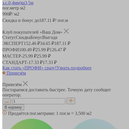
пог.метр
м2
990
₽
/ м2
Скидка и бонус до
187.11
₽/ пог.м
Клуб покупателей «Ваш Дом»
Статус
Скидка
Бонус
Выгода
ЭКСПЕРТ
152.46 ₽
34.65 ₽
187.11 ₽
ПРОФИ
100.49 ₽
25.99 ₽
126.47 ₽
МАСТЕР
-
25.99 ₽
25.99 ₽
СТАНДАРТ
-
17.33 ₽
17.33 ₽
Как стать «ПРОФИ» сразу!
Узнать подробнее
Привезём
Привезём
Постараемся доставить быстрее. Точную дату сообщит
оператор.
В корзину
Продаётся пог.метрами:
1 пог.м = 3,500 м2