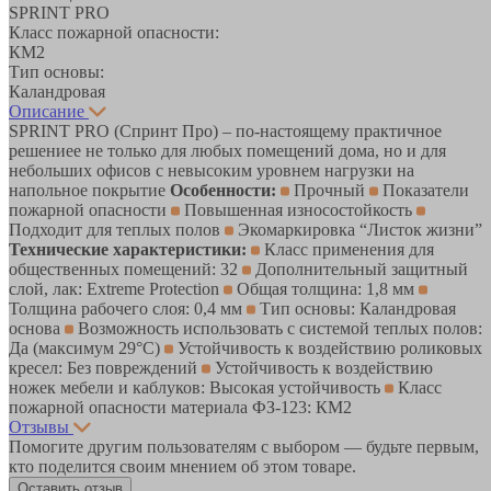
SPRINT PRO
Класс пожарной опасности:
КМ2
Тип основы:
Каландровая
Описание
SPRINT PRO (Спринт Про) – по-настоящему практичное
решениее не только для любых помещений дома, но и для
небольших офисов с невысоким уровнем нагрузки на
напольное покрытие
Особенности:
Прочный
Показатели
пожарной опасности
Повышенная износостойкость
Подходит для теплых полов
Экомаркировка “Листок жизни”
Технические характеристики:
Класс применения для
общественных помещений: 32
Дополнительный защитный
слой, лак: Extreme Protection
Общая толщина: 1,8 мм
Толщина рабочего слоя: 0,4 мм
Тип основы: Каландровая
основа
Возможность использовать с системой теплых полов:
Да (максимум 29°C)
Устойчивость к воздействию роликовых
кресел: Без повреждений
Устойчивость к воздействию
ножек мебели и каблуков: Высокая устойчивость
Класс
пожарной опасности материала ФЗ-123: КМ2
Отзывы
Помогите другим пользователям с выбором — будьте первым,
кто поделится своим мнением об этом товаре.
Оставить отзыв