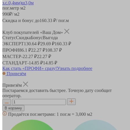
пог.метр
м2
990
₽
/ м2
Скидка и бонус до
160.33
₽/ пог.м
Клуб покупателей «Ваш Дом»
Статус
Скидка
Бонус
Выгода
ЭКСПЕРТ
130.64 ₽
29.69 ₽
160.33 ₽
ПРОФИ
86.1 ₽
22.27 ₽
108.37 ₽
МАСТЕР
-
22.27 ₽
22.27 ₽
СТАНДАРТ
-
14.85 ₽
14.85 ₽
Как стать «ПРОФИ» сразу!
Узнать подробнее
Привезём
Привезём
Постараемся доставить быстрее. Точную дату сообщит
оператор.
В корзину
Продаётся пог.метрами:
1 пог.м = 3,000 м2