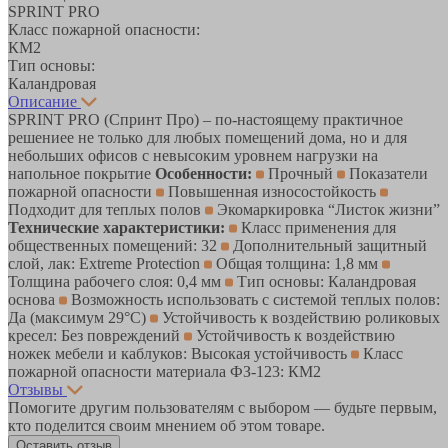
SPRINT PRO
Класс пожарной опасности:
КМ2
Тип основы:
Каландровая
Описание
SPRINT PRO (Спринт Про) – по-настоящему практичное
решениее не только для любых помещений дома, но и для
небольших офисов с невысоким уровнем нагрузки на
напольное покрытие
Особенности:
Прочный
Показатели
пожарной опасности
Повышенная износостойкость
Подходит для теплых полов
Экомаркировка “Листок жизни”
Технические характеристики:
Класс применения для
общественных помещений: 32
Дополнительный защитный
слой, лак: Extreme Protection
Общая толщина: 1,8 мм
Толщина рабочего слоя: 0,4 мм
Тип основы: Каландровая
основа
Возможность использовать с системой теплых полов:
Да (максимум 29°C)
Устойчивость к воздействию роликовых
кресел: Без повреждений
Устойчивость к воздействию
ножек мебели и каблуков: Высокая устойчивость
Класс
пожарной опасности материала ФЗ-123: КМ2
Отзывы
Помогите другим пользователям с выбором — будьте первым,
кто поделится своим мнением об этом товаре.
Оставить отзыв