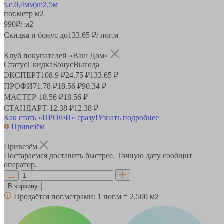
пог.метр
м2
990
₽
/ м2
Скидка и бонус до
133.65
₽/ пог.м
Клуб покупателей «Ваш Дом»
Статус
Скидка
Бонус
Выгода
ЭКСПЕРТ
108.9 ₽
24.75 ₽
133.65 ₽
ПРОФИ
71.78 ₽
18.56 ₽
90.34 ₽
МАСТЕР
-
18.56 ₽
18.56 ₽
СТАНДАРТ
-
12.38 ₽
12.38 ₽
Как стать «ПРОФИ» сразу!
Узнать подробнее
Привезём
Привезём
Постараемся доставить быстрее. Точную дату сообщит
оператор.
В корзину
Продаётся пог.метрами:
1 пог.м = 2,500 м2