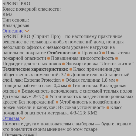
SPRINT PRO
Класс пожарной опасности:
КМ2
Тип основы:
Каландровая
Описание
SPRINT PRO (Спринт Про) – по-настоящему практичное
решениее не только для любых помещений дома, но и для
небольших офисов с невысоким уровнем нагрузки на
напольное покрытие
Особенности:
Прочный
Показатели
пожарной опасности
Повышенная износостойкость
Подходит для теплых полов
Экомаркировка “Листок жизни”
Технические характеристики:
Класс применения для
общественных помещений: 32
Дополнительный защитный
слой, лак: Extreme Protection
Общая толщина: 1,8 мм
Толщина рабочего слоя: 0,4 мм
Тип основы: Каландровая
основа
Возможность использовать с системой теплых полов:
Да (максимум 29°C)
Устойчивость к воздействию роликовых
кресел: Без повреждений
Устойчивость к воздействию
ножек мебели и каблуков: Высокая устойчивость
Класс
пожарной опасности материала ФЗ-123: КМ2
Отзывы
Помогите другим пользователям с выбором — будьте первым,
кто поделится своим мнением об этом товаре.
Оставить отзыв