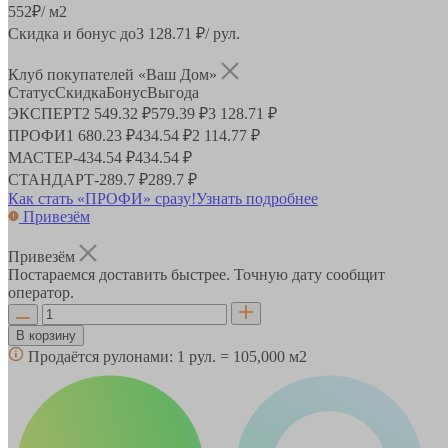
552
₽
/ м2
Скидка и бонус до
3 128.71
₽/ рул.
Клуб покупателей «Ваш Дом»
Статус
Скидка
Бонус
Выгода
ЭКСПЕРТ
2 549.32 ₽
579.39 ₽
3 128.71 ₽
ПРОФИ
1 680.23 ₽
434.54 ₽
2 114.77 ₽
МАСТЕР
-
434.54 ₽
434.54 ₽
СТАНДАРТ
-
289.7 ₽
289.7 ₽
Как стать «ПРОФИ» сразу!
Узнать подробнее
Привезём
Привезём
Постараемся доставить быстрее. Точную дату сообщит
оператор.
В корзину
Продаётся рулонами:
1 рул. = 105,000 м2