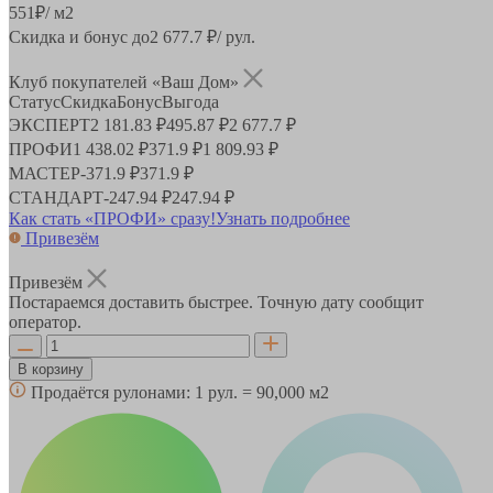
551
₽
/ м2
Скидка и бонус до
2 677.7
₽/ рул.
Клуб покупателей «Ваш Дом»
Статус
Скидка
Бонус
Выгода
ЭКСПЕРТ
2 181.83 ₽
495.87 ₽
2 677.7 ₽
ПРОФИ
1 438.02 ₽
371.9 ₽
1 809.93 ₽
МАСТЕР
-
371.9 ₽
371.9 ₽
СТАНДАРТ
-
247.94 ₽
247.94 ₽
Как стать «ПРОФИ» сразу!
Узнать подробнее
Привезём
Привезём
Постараемся доставить быстрее. Точную дату сообщит
оператор.
В корзину
Продаётся рулонами:
1 рул. = 90,000 м2