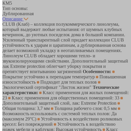
КМ5
Тип основы:
Дублированная
Описание
CLUB (Клаб) – коллекция полукоммерческого линолеума,
который выдержит любые испытания: от шумных клубных
вечеринок, до уютных посиделок дома в большой компании.
Усиленный транспарентный слой придает коллекции CLUB
устойчивость к ударам и царапинам, а дублированная основа
делает возможной укладку в неотапливаемых помещениях.
Линолеум CLUB обладает хорошими тепло- и
звукоизолирующими свойствами. Дополнительный защитный
лак Extreme protection облегчает уборку покрытия и
препятствует впитыванию загрязнений
Особенности:
Покрытие устойчиво к перепадам температур
Повышенная
износостойкость
Подходит для теплых полов
Экологический сертификат "Листок жизни"
Технические
характеристики:
Класс применения для жилых помещений:
23
Класс применения для общественных помещений: 33
Дополнительный защитный слой, лак: Extreme Protection
Общая толщина: 3,7 мм
Толщина рабочего слоя: 0,5 мм
Возможность использовать с системой теплых полов: Да
(максимум 29°C)
Устойчивость к воздействию роликовых
кресел: Без повреждений
Устойчивость к воздействию
ножек мебели и каблуков: Высокая устойчивость
Класс