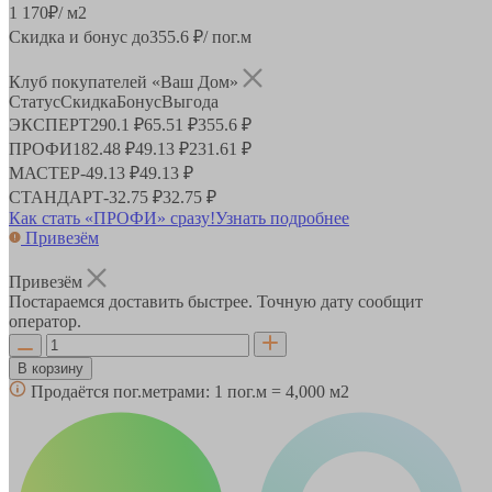
1 170
₽
/ м2
Скидка и бонус до
355.6
₽/ пог.м
Клуб покупателей «Ваш Дом»
Статус
Скидка
Бонус
Выгода
ЭКСПЕРТ
290.1 ₽
65.51 ₽
355.6 ₽
ПРОФИ
182.48 ₽
49.13 ₽
231.61 ₽
МАСТЕР
-
49.13 ₽
49.13 ₽
СТАНДАРТ
-
32.75 ₽
32.75 ₽
Как стать «ПРОФИ» сразу!
Узнать подробнее
Привезём
Привезём
Постараемся доставить быстрее. Точную дату сообщит
оператор.
В корзину
Продаётся пог.метрами:
1 пог.м = 4,000 м2