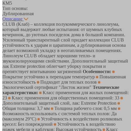
КМ5
Тип основы:
Дублированная
Описание
CLUB (Клаб) – коллекция полукоммерческого линолеума,
который выдержит любые испытания: от шумных клубных
вечеринок, до уютных посиделок дома в большой компании.
Усиленный транспарентный слой придает коллекции CLUB
устойчивость к ударам и царапинам, а дублированная основа
делает возможной укладку в неотапливаемых помещениях.
Линолеум CLUB обладает хорошими тепло- и
звукоизолирующими свойствами. Дополнительный защитный
лак Extreme protection облегчает уборку покрытия и
препятствует впитыванию загрязнений
Особенности:
Покрытие устойчиво к перепадам температур
Повышенная
износостойкость
Подходит для теплых полов
Экологический сертификат "Листок жизни"
Технические
характеристики:
Класс применения для жилых помещений:
23
Класс применения для общественных помещений: 33
Дополнительный защитный слой, лак: Extreme Protection
Общая толщина: 3,7 мм
Толщина рабочего слоя: 0,5 мм
Возможность использовать с системой теплых полов: Да
(максимум 29°C)
Устойчивость к воздействию роликовых
кресел: Без повреждений
Устойчивость к воздействию
ножек мебели и каблуков: Высокая устойчивость
Класс