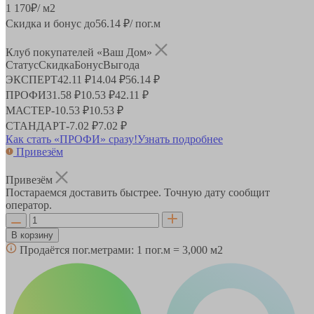
1 170
₽
/ м2
Скидка и бонус до
56.14
₽/ пог.м
Клуб покупателей «Ваш Дом»
Статус
Скидка
Бонус
Выгода
ЭКСПЕРТ
42.11 ₽
14.04 ₽
56.14 ₽
ПРОФИ
31.58 ₽
10.53 ₽
42.11 ₽
МАСТЕР
-
10.53 ₽
10.53 ₽
СТАНДАРТ
-
7.02 ₽
7.02 ₽
Как стать «ПРОФИ» сразу!
Узнать подробнее
Привезём
Привезём
Постараемся доставить быстрее. Точную дату сообщит
оператор.
В корзину
Продаётся пог.метрами:
1 пог.м = 3,000 м2