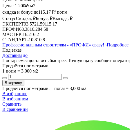
Цена:
1 200
₽
/ м2
скидка и бонус до
115.17
₽/ пог.м
Статус
Скидка, ₽
Бонус, ₽
Выгода, ₽
ЭКСПЕРТ
93.57
21.59
115.17
ПРОФИ
68.38
16.2
84.58
МАСТЕР
-
16.2
16.2
СТАНДАРТ
-
10.8
10.8
Профессиональным строителям -
«ПРОФИ»
сразу!
›
Подробнее 
Под заказ
Доставим до
Постараемся доставить быстрее. Точную дату сообщит оператор
Продаётся пог.метрами
1 пог.м = 3,000 м2
В корзину
Продаётся пог.метрами
:
1 пог.м = 3,000 м2
В избранное
В избранном
Сравнить
В сравнении