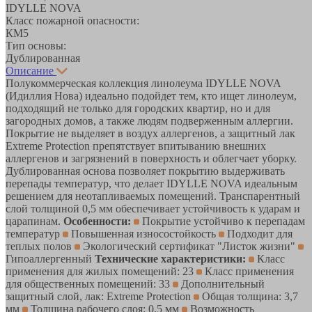
IDYLLE NOVA
Класс пожарной опасности:
КМ5
Тип основы:
Дублированная
Описание
Полукоммерческая коллекция линолеума IDYLLE NOVA
(Идиллия Нова) идеально подойдет тем, кто ищет линолеум,
подходящий не только для городских квартир, но и для
загородных домов, а также людям подверженным аллергии.
Покрытие не выделяет в воздух аллергенов, а защитный лак
Extreme Protection препятствует впитыванию внешних
аллергенов и загрязнений в поверхность и облегчает уборку.
Дублированная основа позволяет покрытию выдерживать
перепады температур, что делает IDYLLE NOVA идеальным
решением для неотапливаемых помещений. Транспарентный
слой толщиной 0,5 мм обеспечивает устойчивость к ударам и
царапинам.
Особенности:
Покрытие устойчиво к перепадам
температур
Повышенная износостойкость
Подходит для
теплых полов
Экологический сертификат "Листок жизни"
Гипоаллергенный
Технические характеристики:
Класс
применения для жилых помещений: 23
Класс применения
для общественных помещений: 33
Дополнительный
защитный слой, лак: Extreme Protection
Общая толщина: 3,7
мм
Толщина рабочего слоя: 0,5 мм
Возможность