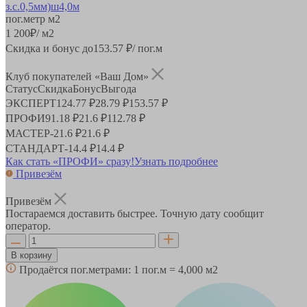
пог.метр
м2
1 200
₽
/ м2
Скидка и бонус до
153.57
₽/ пог.м
Клуб покупателей «Ваш Дом»
Статус
Скидка
Бонус
Выгода
ЭКСПЕРТ
124.77 ₽
28.79 ₽
153.57 ₽
ПРОФИ
91.18 ₽
21.6 ₽
112.78 ₽
МАСТЕР
-
21.6 ₽
21.6 ₽
СТАНДАРТ
-
14.4 ₽
14.4 ₽
Как стать «ПРОФИ» сразу!
Узнать подробнее
Привезём
Привезём
Постараемся доставить быстрее. Точную дату сообщит
оператор.
В корзину
Продаётся пог.метрами:
1 пог.м = 4,000 м2