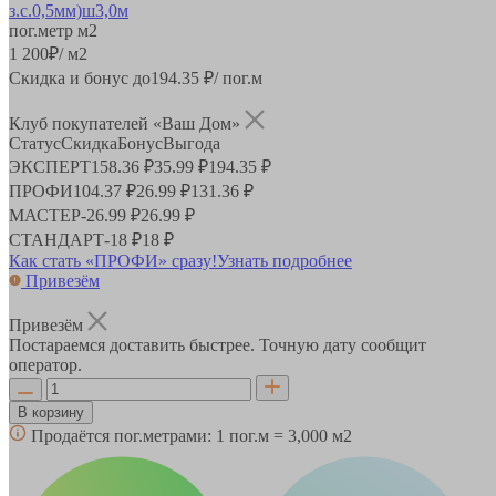
пог.метр
м2
1 200
₽
/ м2
Скидка и бонус до
194.35
₽/ пог.м
Клуб покупателей «Ваш Дом»
Статус
Скидка
Бонус
Выгода
ЭКСПЕРТ
158.36 ₽
35.99 ₽
194.35 ₽
ПРОФИ
104.37 ₽
26.99 ₽
131.36 ₽
МАСТЕР
-
26.99 ₽
26.99 ₽
СТАНДАРТ
-
18 ₽
18 ₽
Как стать «ПРОФИ» сразу!
Узнать подробнее
Привезём
Привезём
Постараемся доставить быстрее. Точную дату сообщит
оператор.
В корзину
Продаётся пог.метрами:
1 пог.м = 3,000 м2