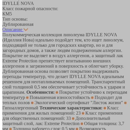
IDYLLE NOVA
Класс пожарной опасности:
КМ5
Тип основы:
Дублированная
Описание
Полукоммерческая коллекция линолеума IDYLLE NOVA
(Идиллия Нова) идеально подойдет тем, кто ищет линолеум,
подходящий не только для городских квартир, но и для
загородных домов, а также людям подверженным аллергии.
Покрытие не выделяет в воздух аллергенов, а защитный лак
Extreme Protection препятствует впитыванию внешних
аллергенов и загрязнений в поверхность и облегчает уборку.
Дублированная основа позволяет покрытию выдерживать
перепады температур, что делает IDYLLE NOVA идеальным
решением для неотапливаемых помещений. Транспарентный
слой толщиной 0,5 мм обеспечивает устойчивость к ударам и
царапинам.
Особенности:
Покрытие устойчиво к перепадам
температур
Повышенная износостойкость
Подходит для
теплых полов
Экологический сертификат "Листок жизни"
Гипоаллергенный
Технические характеристики:
Класс
применения для жилых помещений: 23
Класс применения
для общественных помещений: 33
Дополнительный
защитный слой, лак: Extreme Protection
Общая толщина: 3,7
мм
Толщина рабочего слоя: 0,5 мм
Возможность