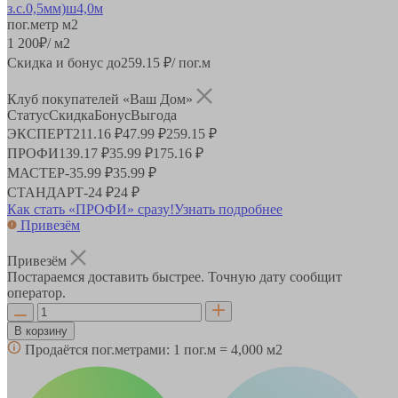
пог.метр
м2
1 200
₽
/ м2
Скидка и бонус до
259.15
₽/ пог.м
Клуб покупателей «Ваш Дом»
Статус
Скидка
Бонус
Выгода
ЭКСПЕРТ
211.16 ₽
47.99 ₽
259.15 ₽
ПРОФИ
139.17 ₽
35.99 ₽
175.16 ₽
МАСТЕР
-
35.99 ₽
35.99 ₽
СТАНДАРТ
-
24 ₽
24 ₽
Как стать «ПРОФИ» сразу!
Узнать подробнее
Привезём
Привезём
Постараемся доставить быстрее. Точную дату сообщит
оператор.
В корзину
Продаётся пог.метрами:
1 пог.м = 4,000 м2