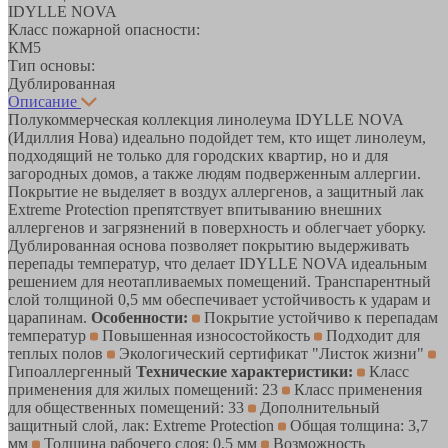
IDYLLE NOVA
Класс пожарной опасности:
КМ5
Тип основы:
Дублированная
Описание
Полукоммерческая коллекция линолеума IDYLLE NOVA
(Идиллия Нова) идеально подойдет тем, кто ищет линолеум,
подходящий не только для городских квартир, но и для
загородных домов, а также людям подверженным аллергии.
Покрытие не выделяет в воздух аллергенов, а защитный лак
Extreme Protection препятствует впитыванию внешних
аллергенов и загрязнений в поверхность и облегчает уборку.
Дублированная основа позволяет покрытию выдерживать
перепады температур, что делает IDYLLE NOVA идеальным
решением для неотапливаемых помещений. Транспарентный
слой толщиной 0,5 мм обеспечивает устойчивость к ударам и
царапинам.
Особенности:
Покрытие устойчиво к перепадам
температур
Повышенная износостойкость
Подходит для
теплых полов
Экологический сертификат "Листок жизни"
Гипоаллергенный
Технические характеристики:
Класс
применения для жилых помещений: 23
Класс применения
для общественных помещений: 33
Дополнительный
защитный слой, лак: Extreme Protection
Общая толщина: 3,7
мм
Толщина рабочего слоя: 0,5 мм
Возможность