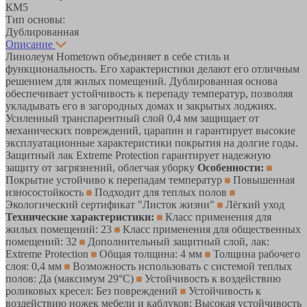
КМ5
Тип основы:
Дублированная
Описание
Линолеум Hometown объединяет в себе стиль и
функциональность. Его характеристики делают его отличным
решением для жилых помещений. Дублированная основа
обеспечивает устойчивость к перепаду температур, позволяя
укладывать его в загородных домах и закрытых лоджиях.
Усиленный транспарентный слой 0,4 мм защищает от
механических повреждений, царапин и гарантирует высокие
эксплуатационные характеристики покрытия на долгие годы.
Защитный лак Extreme Protection гарантирует надежную
защиту от загрязнений, облегчая уборку
Особенности:
Покрытие устойчиво к перепадам температур
Повышенная
износостойкость
Подходит для теплых полов
Экологический сертификат "Листок жизни"
Лёгкий уход
Технические характеристики:
Класс применения для
жилых помещений: 23
Класс применения для общественных
помещений: 32
Дополнительный защитный слой, лак:
Extreme Protection
Общая толщина: 4 мм
Толщина рабочего
слоя: 0,4 мм
Возможность использовать с системой теплых
полов: Да (максимум 29°C)
Устойчивость к воздействию
роликовых кресел: Без повреждений
Устойчивость к
воздействию ножек мебели и каблуков: Высокая устойчивость