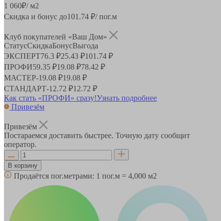
1 060
₽
/ м2
Скидка и бонус до
101.74
₽/ пог.м
Клуб покупателей «Ваш Дом»
Статус
Скидка
Бонус
Выгода
ЭКСПЕРТ
76.3 ₽
25.43 ₽
101.74 ₽
ПРОФИ
59.35 ₽
19.08 ₽
78.42 ₽
МАСТЕР
-
19.08 ₽
19.08 ₽
СТАНДАРТ
-
12.72 ₽
12.72 ₽
Как стать «ПРОФИ» сразу!
Узнать подробнее
Привезём
Привезём
Постараемся доставить быстрее. Точную дату сообщит
оператор.
В корзину
Продаётся пог.метрами:
1 пог.м = 4,000 м2