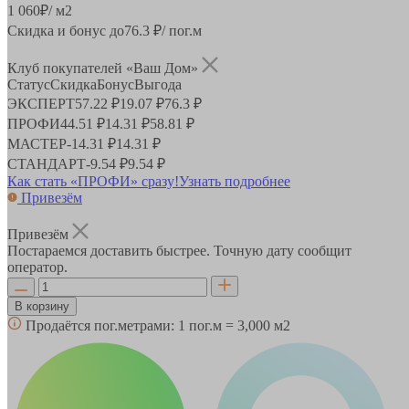
1 060
₽
/ м2
Скидка и бонус до
76.3
₽/ пог.м
Клуб покупателей «Ваш Дом»
Статус
Скидка
Бонус
Выгода
ЭКСПЕРТ
57.22 ₽
19.07 ₽
76.3 ₽
ПРОФИ
44.51 ₽
14.31 ₽
58.81 ₽
МАСТЕР
-
14.31 ₽
14.31 ₽
СТАНДАРТ
-
9.54 ₽
9.54 ₽
Как стать «ПРОФИ» сразу!
Узнать подробнее
Привезём
Привезём
Постараемся доставить быстрее. Точную дату сообщит
оператор.
В корзину
Продаётся пог.метрами:
1 пог.м = 3,000 м2