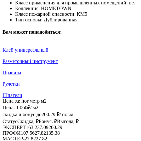
Класс применения для промышленных помещений:
нет
Коллекция:
HOMETOWN
Класс пожарной опасности:
КМ5
Тип основы:
Дублированная
Вам может понадобиться:
Клей универсальный
Разметочный инструмент
Правила
Рулетки
Шпатели
Цена за:
пог.метр
м2
Цена:
1 060
₽
/ м2
скидка и бонус до
200.29
₽/ пог.м
Статус
Скидка, ₽
Бонус, ₽
Выгода, ₽
ЭКСПЕРТ
163.2
37.09
200.29
ПРОФИ
107.56
27.82
135.38
МАСТЕР
-
27.82
27.82