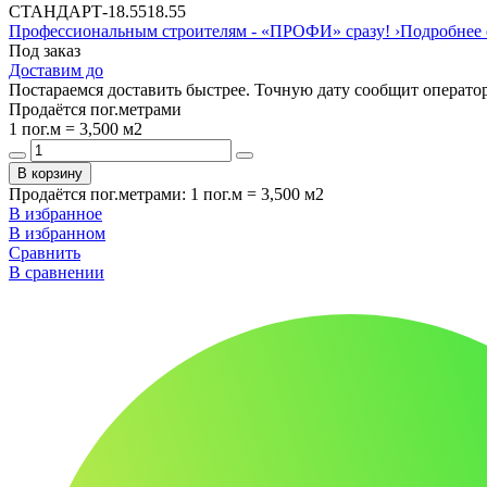
СТАНДАРТ
-
18.55
18.55
Профессиональным строителям -
«ПРОФИ»
сразу!
›
Подробнее 
Под заказ
Доставим до
Постараемся доставить быстрее. Точную дату сообщит оператор
Продаётся пог.метрами
1 пог.м = 3,500 м2
В корзину
Продаётся пог.метрами
:
1 пог.м = 3,500 м2
В избранное
В избранном
Сравнить
В сравнении