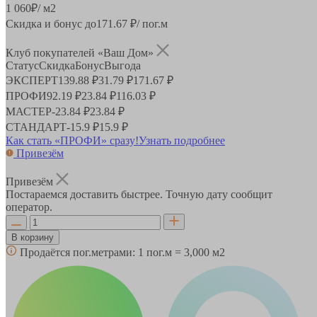
1 060
₽
/ м2
Скидка и бонус до
171.67
₽/ пог.м
Клуб покупателей «Ваш Дом»
Статус
Скидка
Бонус
Выгода
ЭКСПЕРТ
139.88 ₽
31.79 ₽
171.67 ₽
ПРОФИ
92.19 ₽
23.84 ₽
116.03 ₽
МАСТЕР
-
23.84 ₽
23.84 ₽
СТАНДАРТ
-
15.9 ₽
15.9 ₽
Как стать «ПРОФИ» сразу!
Узнать подробнее
Привезём
Привезём
Постараемся доставить быстрее. Точную дату сообщит
оператор.
В корзину
Продаётся пог.метрами:
1 пог.м = 3,000 м2