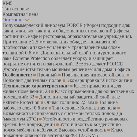
КМ5
Тип основы:
Компактная пена
Описание
Полукоммерческий линолеум FORCE (Форсе) подходит для:
как для жилых, так и для общественных помещений (офисы,
гостиницы, кафе и рестораны, образовательные учреждения).
При толщине 2,5 мм коллекция обладает повышенной
плотностью, а также усиленным транспарентным слоем
толщиной 0,6 мм. Дополнительный слой полиуретанового
лака Extreme Protection облегчает уборку и защищает
покрытие от пятен и загрязнений. Все это делает FORCE
(Форсе) действительно мощным решением для дома и офиса
Особенности:
Прочный
Повышенная износостойкость
Подходит для теплых полов
Экомаркировка “Листок жизни”
Технические характеристики:
Класс применения для
жилых помещений: 23
Класс применения для общественных
помещений: 33
Дополнительный защитный слой, лак:
Extreme Protection
Общая толщина: 2,5 мм
Толщина
рабочего слоя: 0,6 мм
Тип основы: Компактная пена
Возможность использовать с системой теплых полов: Да
(максимум 29°C)
Устойчивость к воздействию роликовых
кресел: Без повреждений
Устойчивость к воздействию
ножек мебели и каблуков: Высокая устойчивость
Класс
пожарной опасности материала ФЗ-123: КМ5