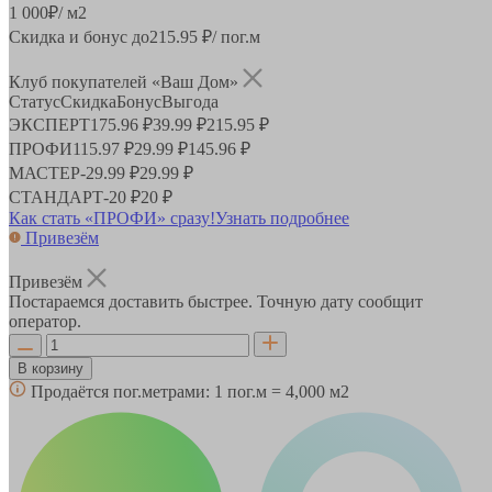
1 000
₽
/ м2
Скидка и бонус до
215.95
₽/ пог.м
Клуб покупателей «Ваш Дом»
Статус
Скидка
Бонус
Выгода
ЭКСПЕРТ
175.96 ₽
39.99 ₽
215.95 ₽
ПРОФИ
115.97 ₽
29.99 ₽
145.96 ₽
МАСТЕР
-
29.99 ₽
29.99 ₽
СТАНДАРТ
-
20 ₽
20 ₽
Как стать «ПРОФИ» сразу!
Узнать подробнее
Привезём
Привезём
Постараемся доставить быстрее. Точную дату сообщит
оператор.
В корзину
Продаётся пог.метрами:
1 пог.м = 4,000 м2