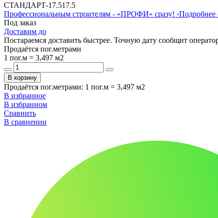
СТАНДАРТ
-
17.5
17.5
Профессиональным строителям -
«ПРОФИ»
сразу!
›
Подробнее 
Под заказ
Доставим до
Постараемся доставить быстрее. Точную дату сообщит оператор
Продаётся пог.метрами
1 пог.м = 3,497 м2
В корзину
Продаётся пог.метрами
:
1 пог.м = 3,497 м2
В избранное
В избранном
Сравнить
В сравнении