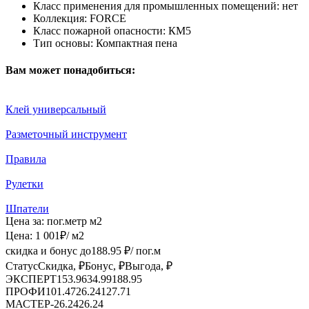
Класс применения для промышленных помещений:
нет
Коллекция:
FORCE
Класс пожарной опасности:
КМ5
Тип основы:
Компактная пена
Вам может понадобиться:
Клей универсальный
Разметочный инструмент
Правила
Рулетки
Шпатели
Цена за:
пог.метр
м2
Цена:
1 001
₽
/ м2
скидка и бонус до
188.95
₽/ пог.м
Статус
Скидка, ₽
Бонус, ₽
Выгода, ₽
ЭКСПЕРТ
153.96
34.99
188.95
ПРОФИ
101.47
26.24
127.71
МАСТЕР
-
26.24
26.24