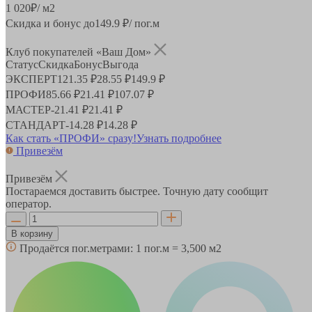
1 020
₽
/ м2
Скидка и бонус до
149.9
₽/ пог.м
Клуб покупателей «Ваш Дом»
Статус
Скидка
Бонус
Выгода
ЭКСПЕРТ
121.35 ₽
28.55 ₽
149.9 ₽
ПРОФИ
85.66 ₽
21.41 ₽
107.07 ₽
МАСТЕР
-
21.41 ₽
21.41 ₽
СТАНДАРТ
-
14.28 ₽
14.28 ₽
Как стать «ПРОФИ» сразу!
Узнать подробнее
Привезём
Привезём
Постараемся доставить быстрее. Точную дату сообщит
оператор.
В корзину
Продаётся пог.метрами:
1 пог.м = 3,500 м2