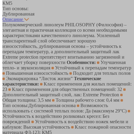
КМ5
Тип основы:
Дублированная
Описание
Полукоммерческий линолеум PHILOSOPHY (Философия) –
элегантная и практичная коллекция со всеми необходимыми
характеристиками качественного линолеума. Усиленный
транспарентный слой обеспечивает хорошую
износостойкость, дублированная основа – устойчивость к
перепадам температур, а дополнительный защитный лак
Extreme protection препятствует впитыванию загрязнений и
облегчает уборку поверхности
Особенности:
Улучшенная
тепло- и звукоизоляция
Устойчивый к перепадам температур
Повышенная износостойкость
Подходит для теплых полов
Экомаркировка “Листок жизни”
Технические
характеристики:
Класс применения для жилых помещений:
23
Класс применения для общественных помещений: 32
Дополнительный защитный слой, лак: Extreme Protection
Общая толщина: 3,5 мм
Толщина рабочего слоя: 0,4 мм
Тип основы:Дублированная основа
Возможность
использовать с системой теплых полов: Да (максимум 29°C)
Устойчивость к воздействию роликовых кресел: Без
повреждений
Устойчивость к воздействию ножек мебели и
каблуков: Высокая устойчивость
Класс пожарной опасности
материала ФЗ-123: КМ5