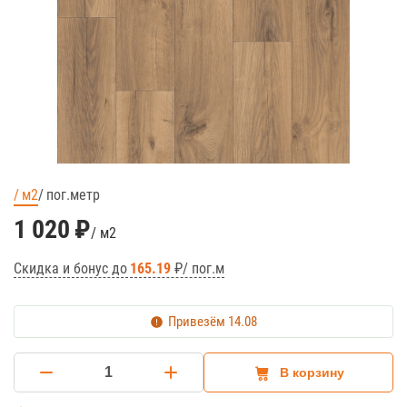
м2
пог.метр
1 020
₽
/ м2
Скидка и бонус до
165.19
₽/ пог.м
Привезём
14.08
В корзину