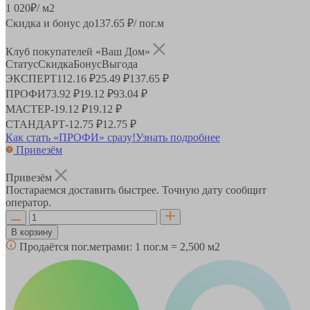
1 020
₽
/ м2
Скидка и бонус до
137.65
₽/ пог.м
Клуб покупателей «Ваш Дом»
Статус
Скидка
Бонус
Выгода
ЭКСПЕРТ
112.16 ₽
25.49 ₽
137.65 ₽
ПРОФИ
73.92 ₽
19.12 ₽
93.04 ₽
МАСТЕР
-
19.12 ₽
19.12 ₽
СТАНДАРТ
-
12.75 ₽
12.75 ₽
Как стать «ПРОФИ» сразу!
Узнать подробнее
Привезём
Привезём
Постараемся доставить быстрее. Точную дату сообщит
оператор.
В корзину
Продаётся пог.метрами:
1 пог.м = 2,500 м2