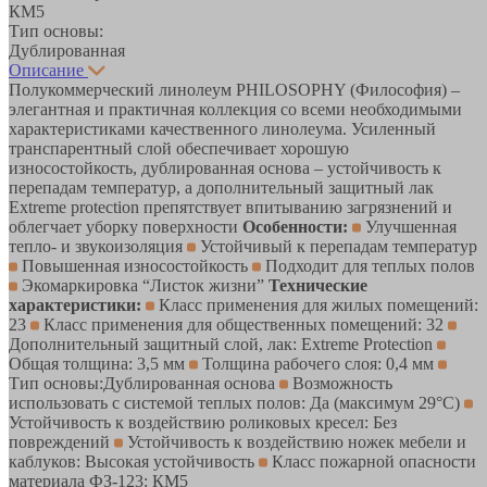
КМ5
Тип основы:
Дублированная
Описание
Полукоммерческий линолеум PHILOSOPHY (Философия) –
элегантная и практичная коллекция со всеми необходимыми
характеристиками качественного линолеума. Усиленный
транспарентный слой обеспечивает хорошую
износостойкость, дублированная основа – устойчивость к
перепадам температур, а дополнительный защитный лак
Extreme protection препятствует впитыванию загрязнений и
облегчает уборку поверхности
Особенности:
Улучшенная
тепло- и звукоизоляция
Устойчивый к перепадам температур
Повышенная износостойкость
Подходит для теплых полов
Экомаркировка “Листок жизни”
Технические
характеристики:
Класс применения для жилых помещений:
23
Класс применения для общественных помещений: 32
Дополнительный защитный слой, лак: Extreme Protection
Общая толщина: 3,5 мм
Толщина рабочего слоя: 0,4 мм
Тип основы:Дублированная основа
Возможность
использовать с системой теплых полов: Да (максимум 29°C)
Устойчивость к воздействию роликовых кресел: Без
повреждений
Устойчивость к воздействию ножек мебели и
каблуков: Высокая устойчивость
Класс пожарной опасности
материала ФЗ-123: КМ5