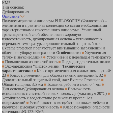
КМ5
Тип основы:
Дублированная
Описание
Полукоммерческий линолеум PHILOSOPHY (Философия) –
элегантная и практичная коллекция со всеми необходимыми
характеристиками качественного линолеума. Усиленный
транспарентный слой обеспечивает хорошую
износостойкость, дублированная основа – устойчивость к
перепадам температур, а дополнительный защитный лак
Extreme protection препятствует впитыванию загрязнений и
облегчает уборку поверхности
Особенности:
Улучшенная
тепло- и звукоизоляция
Устойчивый к перепадам температур
Повышенная износостойкость
Подходит для теплых полов
Экомаркировка “Листок жизни”
Технические
характеристики:
Класс применения для жилых помещений:
23
Класс применения для общественных помещений: 32
Дополнительный защитный слой, лак: Extreme Protection
Общая толщина: 3,5 мм
Толщина рабочего слоя: 0,4 мм
Тип основы:Дублированная основа
Возможность
использовать с системой теплых полов: Да (максимум 29°C)
Устойчивость к воздействию роликовых кресел: Без
повреждений
Устойчивость к воздействию ножек мебели и
каблуков: Высокая устойчивость
Класс пожарной опасности
материала ФЗ-123: КМ5