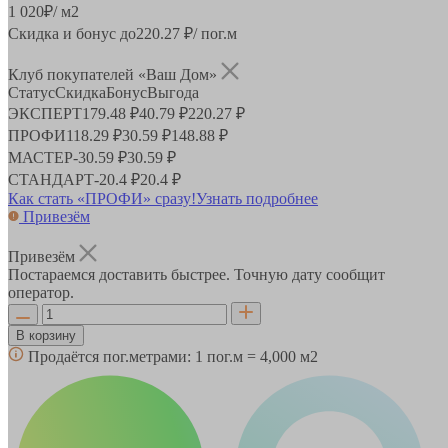
1 020
₽
/ м2
Скидка и бонус до
220.27
₽/ пог.м
Клуб покупателей «Ваш Дом»
Статус
Скидка
Бонус
Выгода
ЭКСПЕРТ
179.48 ₽
40.79 ₽
220.27 ₽
ПРОФИ
118.29 ₽
30.59 ₽
148.88 ₽
МАСТЕР
-
30.59 ₽
30.59 ₽
СТАНДАРТ
-
20.4 ₽
20.4 ₽
Как стать «ПРОФИ» сразу!
Узнать подробнее
Привезём
Привезём
Постараемся доставить быстрее. Точную дату сообщит
оператор.
В корзину
Продаётся пог.метрами:
1 пог.м = 4,000 м2